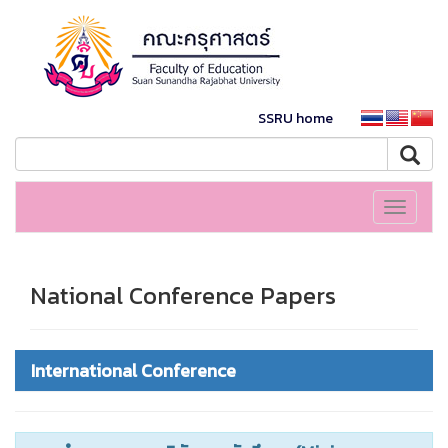
SSRU home
Toggle
navigati
National Conference Papers
International Conference