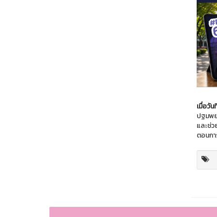
เมื่อวั
ปฐมพยา
และช่วย
ตอนการ