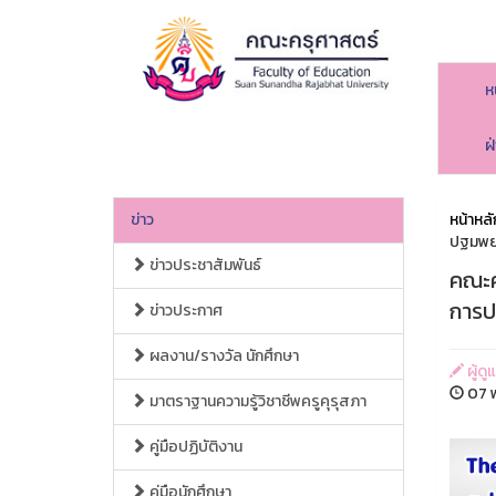
ห
ฝ
ข่าว
หน้าหลั
ปฐมพยา
ข่าวประชาสัมพันธ์
คณะคร
การป
ข่าวประกาศ
ผลงาน/รางวัล นักศึกษา
ผู้ด
07 พ
มาตราฐานความรู้วิชาชีพครูคุรุสภา
คู่มือปฏิบัติงาน
คู่มือนักศึกษา