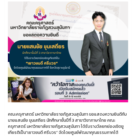
คณะครุศาสตร์ มหาวิทยาลัยราชภัฏสวนสุนันทา ขอแสดงความยินดีกับ
นายแสนชัย ขุนเสถียร นักศึกษาชั้นปีที่ 3 สาขาวิชาภาษาไทย คณะ
ครุศาสตร์ มหาวิทยาลัยราชภัฏสวนสุนันทา ได้รับรางวัลยกย่องเชิดชู
เกียรติเป็น“เยาวชนดี ศรีบวร” จัดโดยศูนย์พัฒนาคุณธรรมภาคใต้