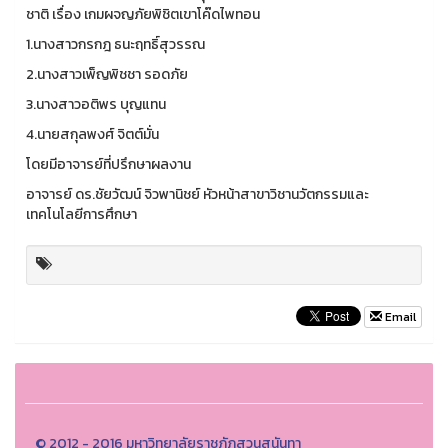
ชาติ เรื่อง เกมผจญภัยพิชิตเขาโค๊ดไพทอน
1.นางสาวกรกฎ ธนะฤทธิ์สุวรรณ
2.นางสาวเพ็ญพิชชา รอดภัย
3.นางสาวอติพร บุญแทน
4.นายสกุลพงศ์ จิตต์มั่น
โดยมีอาจารย์ที่ปรึกษาผลงาน
อาจารย์ ดร.ชัยวัฒน์ จิวพานิชย์ หัวหน้าสาขาวิชานวัตกรรมและ
เทคโนโลยีการศึกษา
Email
© 2012 - 2016 มหาวิทยาลัยราชภัฏสวนสุนันทา