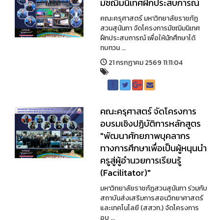
มัชฌิมนิเทศฝึกประสบการณ์
คณะครุศาสตร์ มหาวิทยาลัยราชภัฏ
สวนสุนันทา จัดโครงการมัชฌิมนิเทศ
ฝึกประสบการณ์ เพื่อให้นักศึกษาได้
ทบทวน ...
21 กรกฏาคม 2569 11:11:04
คณะครุศาสตร์ จัดโครงการ
อบรมเชิงปฏิบัติการหลักสูตร
"พัฒนาศักยภาพบุคลากร
ทางการศึกษาเพื่อเป็นผู้หนุนนำ
ครูสู่ผู้อำนวยการเรียนรู้
(Facilitator)"
มหาวิทยาลัยราชภัฏสวนสุนันทา ร่วมกับ
สถาบันส่งเสริมการสอนวิทยาศาสตร์
และเทคโนโลยี (สสวท.) จัดโครงการ
อบ ...