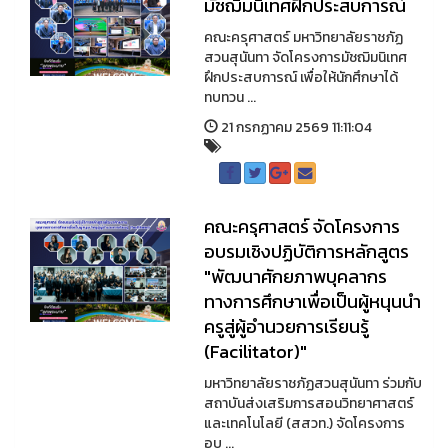
มัชฌิมนิเทศฝึกประสบการณ์
คณะครุศาสตร์ มหาวิทยาลัยราชภัฏ
สวนสุนันทา จัดโครงการมัชฌิมนิเทศ
ฝึกประสบการณ์ เพื่อให้นักศึกษาได้
ทบทวน ...
21 กรกฏาคม 2569 11:11:04
คณะครุศาสตร์ จัดโครงการ
อบรมเชิงปฏิบัติการหลักสูตร
"พัฒนาศักยภาพบุคลากร
ทางการศึกษาเพื่อเป็นผู้หนุนนำ
ครูสู่ผู้อำนวยการเรียนรู้
(Facilitator)"
มหาวิทยาลัยราชภัฏสวนสุนันทา ร่วมกับ
สถาบันส่งเสริมการสอนวิทยาศาสตร์
และเทคโนโลยี (สสวท.) จัดโครงการ
อบ ...