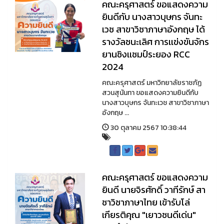
คณะครุศาสตร์ ขอแสดงความ
ยินดีกับ นางสาวบุษกร จันทะ
เวช สาขาวิชาภาษาอังกฤษ ได้
รางวัลชนะเลิศ การเเข่งขันจักร
ยานชิงเเชมป์ระยอง RCC
2024
คณะครุศาสตร์ มหาวิทยาลัยราชภัฏ
สวนสุนันทา ขอแสดงความยินดีกับ
นางสาวบุษกร จันทะเวช สาขาวิชาภาษา
อังกฤษ ...
30 ตุลาคม 2567 10:38:44
คณะครุศาสตร์ ขอแสดงความ
ยินดี นายจิรศักดิ์ วาทีรักษ์ สา
ชาวิชาภาษาไทย เข้ารับโล่
เกียรติคุณ "เยาวชนดีเด่น"