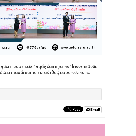
ุนันทา มอบรางวัล “สดุดีสุนันทาคุณากร” โครงการปัจฉิม
มย์รัตน์ คณบดีคณะครุศาสตร์ เป็นผู้ มอบรางวัล ณ หอ
Email