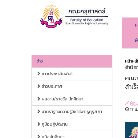
ห
ฝ
ข่าว
หน้าหลั
สำเร็จ
ข่าวประชาสัมพันธ์
คณะค
สำเร
ข่าวประกาศ
ผลงาน/รางวัล นักศึกษา
ผู้ด
17 เ
มาตราฐานความรู้วิชาชีพครูคุรุสภา
คู่มือปฏิบัติงาน
คู่มือนักศึกษา