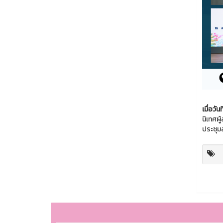
เมื่อวั
นิเทศผ
ประชุม