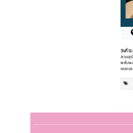
วันที่
สวนสุน
พลับพล
หนองแ