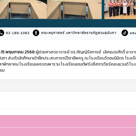
 12-15 พฤษภาคม 2568
ผู้ช่วยศาสตราจารย์ ดร.กัญญ์รัชการย์ เลิศอมรศักดิ์ อาจา
ันทา ส่งตัวนักศึกษาเข้าฝึกประสบการณ์วิชาชีพครู ณ โรงเรียนวัดชมนิมิตร โรงเร
าพิทยาคม โรงเรียนมหรรณพาราม โรงเรียนเซนต์ฟรังซีสซาเวียร์คอนแวนต์ โรงเ
ขม