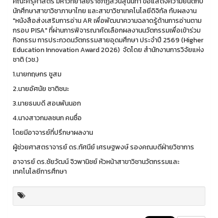
คณะครุศาสตร์ มหาวิทยาลัยราชภัฏสวนสุนันทา ขอแสดงความยินดีกับ
นักศึกษาสาขาวิชาภาษาไทย และสาขาวิชาเทคโนโลยีดิจิทัล กับผลงาน
"หนังสือส่งเสริมการอ่าน AR เพื่อพัฒนาความฉลาดรู้ด้านการอ่านตาม
กรอบ PISA" ที่ผ่านการพิจารณาคัดเลือกผลงานนวัตกรรมเพื่อเข้าร่วม
กิจกรรม การประกวดนวัตกรรมสายอุดมศึกษา ประจำปี 2569 (Higher
Education Innovation Award 2026) จัดโดย สำนักงานการวิจัยแห่ง
ชาติ (วช.)
1.นายกฤษกร ชูสม
2.นายอัศนัย ชาติชนะ
3.นายธนบดี สอนพันนอก
4.นางสาวกมลชนก คนซื่อ
โดยมีอาจารย์ที่ปรึกษาผลงาน
ผู้ช่วยศาสตราจารย์ ดร.ทัศนีย์ เศรษฐพงษ์ รองคณบดีฝ่ายวิชาการ
อาจารย์ ดร.ชัยวัฒน์ จิวพานิชย์ หัวหน้าสาขาวิชานวัตกรรมและ
เทคโนโลยีการศึกษา