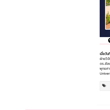
เมื่อวั
ฝ่ายวิจ
ดร.ลัล
พุทธศา
Univer