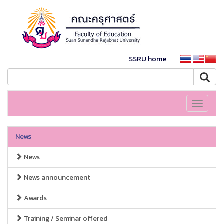
SSRU home
Toggle
navigati
News
News
News announcement
Awards
Training / Seminar offered