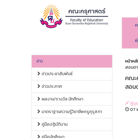
ห
ฝ
ข่าว
หน้าหลั
สอนตาม
ข่าวประชาสัมพันธ์
คณะค
สอนต
ข่าวประกาศ
ผลงาน/รางวัล นักศึกษา
ผู้ด
07 พ
มาตราฐานความรู้วิชาชีพครูคุรุสภา
คู่มือปฏิบัติงาน
คู่มือนักศึกษา