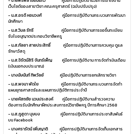
- นายพีรพล เชื่อมแก้ว
คู่มือการปฏิบัติงานวิธีการเข้าใช้งาน
เว็บไซต์ของสาขาวิชา คณะครุศาสตร์ (ฉบับปรับปรุง)
-
น.ส.อรดี หอมวงศ์
คู่มือการปฏิบัติงานกระบวนการพัฒนา
นักศึกษา
-
น.ส.วิมล รักรี
คู่มือการปฏิบัติงานการขอขึ้นทะเบียน
รับใบอนุญาตประกอบวิชาชีพครู
-
น.ส.กัลยา สายประสิทธิ์
คู่มือการปฏิบัติงานการควบคุม ดูแล
รักษาวัสดุ
-
น.ส.จิรัตน์สิริ จันทร์เพ็ญ
คู่มือการปฏิบัติงาน การจัดทำเงินเดือน
(เงินนอกงบประมาณ)
-
นางนัษนันท์ ทิพวัลย์
คู่มือปฏิบัติงานการยกเลิกรายวิชา
-
น.ส.พจนา พัดใย
คู่มือการปฏิบัติงานกระบวนการจัดทำ
แผนยุทธศาสตร์และแผนการปฏิบัติการประจำปี
-
นายหัสถชัย นวนประสงค์
คู่มือการปฏิบัติงานสำรวจความ
ต้องการรับนักศึกษาฝึกประสบการณ์วิชาชีพครู ปีการศึกษา 2568
-
น.ส.ภูสุดา บุษบง
คู่มือการปฏิบัติงานการประชาสัมพันธ์
บน Facebook
-
นางศรารัตน์ เพิ่มญาติ
คู่มือการปฏิบัติงานการจัดเก็บเอกสาร